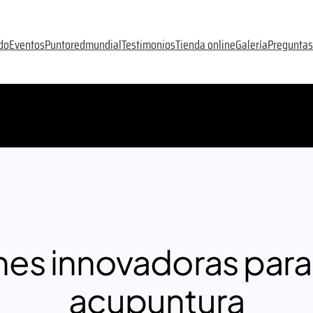
do
Eventos
Puntoredmundial
Testimonios
Tienda online
Galería
Preguntas
nes innovadoras para 
acupuntura