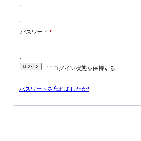
須
red
必
パスワード
*
須
red
ログイン
ログイン状態を保持する
パスワードを忘れましたか?