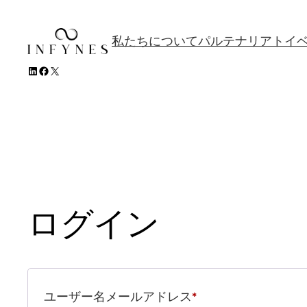
コ
ン
私たちについて
パルテナリアト
イ
テ
リンクトイン
フェイスブック
X
ン
ツ
へ
ス
キ
ッ
プ
ログイン
必
ユーザー名
メールアドレス
*