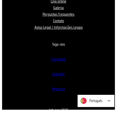
Loja online
Galeria
Perguntas frequentes
Contato
Aviso Legal / Informações Legais
Siga-nos
Facebook
LinkedIn
Pinterest
Português
Português
Infynes 2025