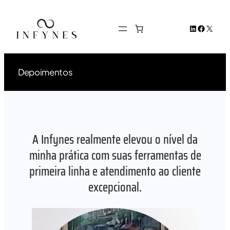
Ir
para
LinkedIn
Facebook
X
o
conteúdo
Depoimentos
A Infynes realmente elevou o nível da
minha prática com suas ferramentas de
primeira linha e atendimento ao cliente
excepcional.