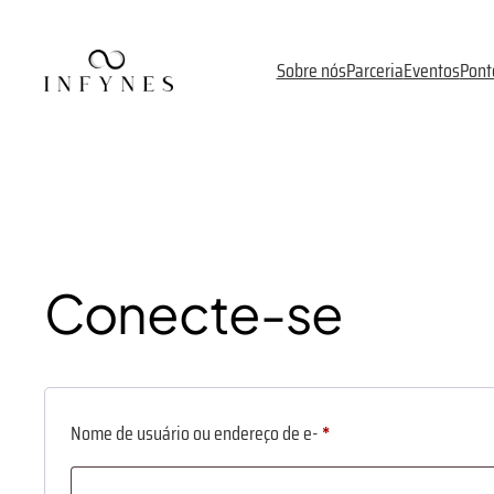
Ir
para
Sobre nós
Parceria
Eventos
Pont
o
conteúdo
Conecte-se
Obrigatóriored
Nome de usuário ou endereço de e-
*